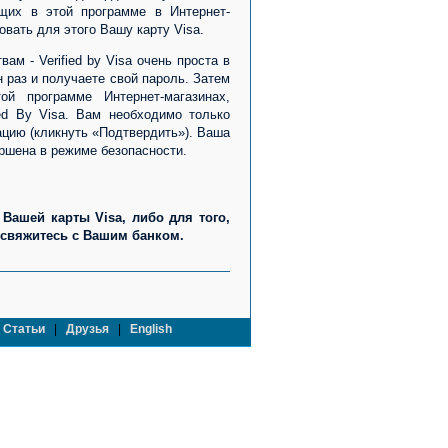
щих в этой программе в Интернет-
овать для этого Вашу карту Visa.
- Verified by Visa очень проста в
н раз и получаете свой пароль. Затем
й программе Интернет-магазинах,
ied By Visa. Вам необходимо только
ацию (кликнуть «Подтвердить»). Ваша
ршена в режиме безопасности.
 Вашей карты Visa, либо для того,
свяжитесь с Вашим банком.
|
Статьи
|
Друзья
|
English