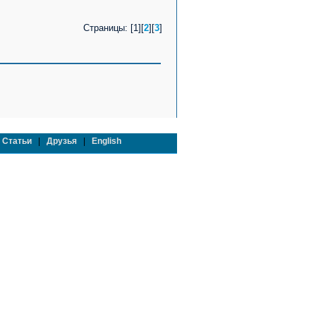
Cтраницы: [1][
2
][
3
]
|
Статьи
|
Друзья
|
English