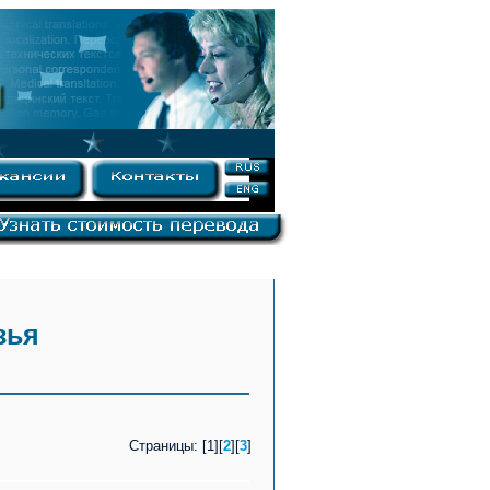
зья
Cтраницы: [1][
2
][
3
]